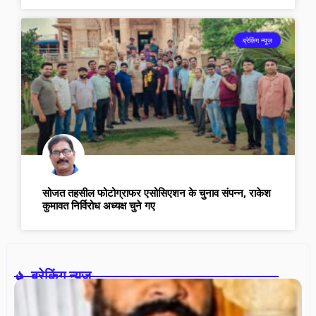
ब्रेकिंग न्यूज़
सोजत तहसील फोटोग्राफर एसोसिएशन के चुनाव संपन्न, राकेश
कुमावत निर्विरोध अध्यक्ष चुने गए
ब्रेकिंग न्यूज़-
स
पा
ने