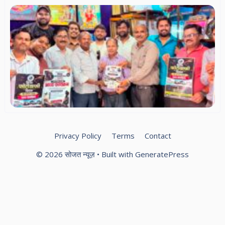
विश
फो
दि
सम
ले
फो
एस
का
दौर
फो
को
आम
Privacy Policy
Terms
Contact
© 2026 सोजत न्यूज़
• Built with
GeneratePress