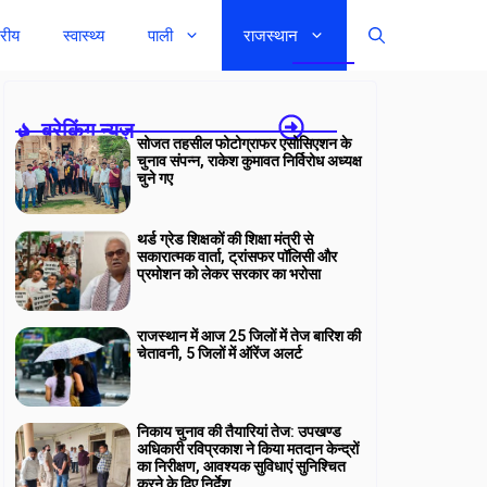
्रीय
स्वास्थ्य
पाली
राजस्थान
ब्रेकिंग न्यूज़-
सोजत तहसील फोटोग्राफर एसोसिएशन के
चुनाव संपन्न, राकेश कुमावत निर्विरोध अध्यक्ष
चुने गए
थर्ड ग्रेड शिक्षकों की शिक्षा मंत्री से
सकारात्मक वार्ता, ट्रांसफर पॉलिसी और
प्रमोशन को लेकर सरकार का भरोसा
राजस्थान में आज 25 जिलों में तेज बारिश की
चेतावनी, 5 जिलों में ऑरेंज अलर्ट
निकाय चुनाव की तैयारियां तेज: उपखण्ड
अधिकारी रविप्रकाश ने किया मतदान केन्द्रों
का निरीक्षण, आवश्यक सुविधाएं सुनिश्चित
करने के दिए निर्देश