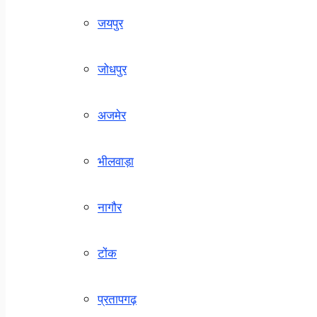
जयपुर
जोधपुर
अजमेर
भीलवाड़ा
नागौर
टोंक
प्रतापगढ़