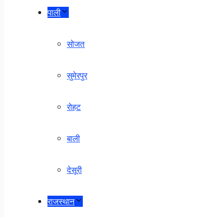
पाली
सोजत
सुमेरपुर
रोहट
बाली
देसूरी
राजस्थान