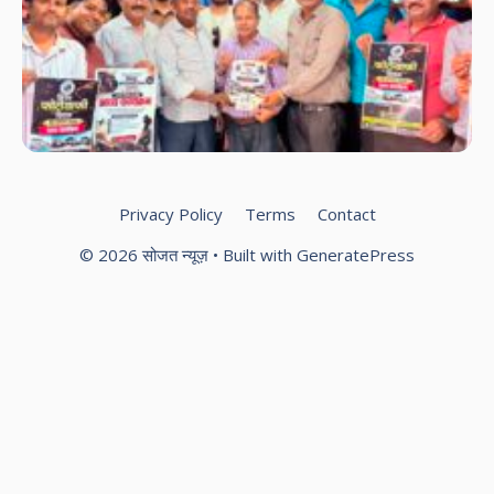
ले
फो
एस
का
दौर
फो
को
आम
Privacy Policy
Terms
Contact
© 2026 सोजत न्यूज़
• Built with
GeneratePress