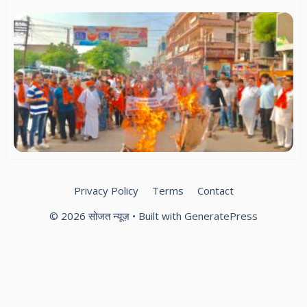
सा
सं
स
धर्
सम
में
हिन्
पर
बज
दल
वि
प्र
Privacy Policy
Terms
Contact
© 2026 सोजत न्यूज़
• Built with
GeneratePress