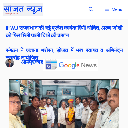
Menu
IFWJ राजस्थान की नई प्रदेश कार्यकारिणी घोषित, अरुण जोशी
को फिर मिली पाली जिले की कमान
संगठन ने जताया भरोसा, सोजत में भव्य स्वागत व अभिनंदन
समारोह आयोजित
ओमप्रकाश बोराना
Publish On:
21 June 2026