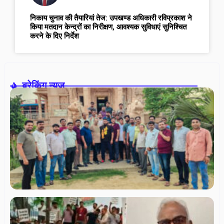
निकाय चुनाव की तैयारियां तेज: उपखण्ड अधिकारी रविप्रकाश ने
किया मतदान केन्द्रों का निरीक्षण, आवश्यक सुविधाएं सुनिश्चित
करने के दिए निर्देश
ब्रेकिंग न्यूज़-
स
त
फो
एस
के
संप
रा
कु
निर
अध्
गए
थर्
शिक
शिक