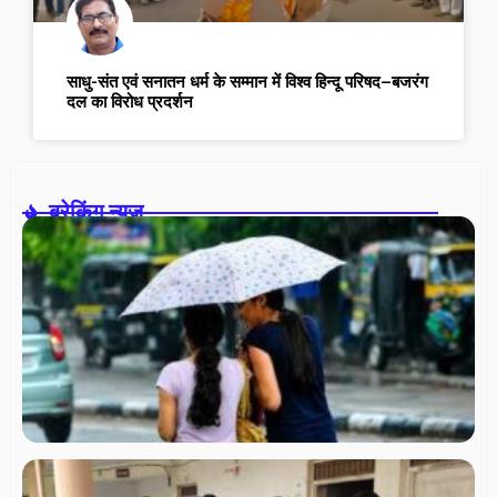
साधु-संत एवं सनातन धर्म के सम्मान में विश्व हिन्दू परिषद–बजरंग
दल का विरोध प्रदर्शन
ब्रेकिंग न्यूज़-
रा
मे
25
में
बा
चे
5 ज
ऑर
अल
नि
चु