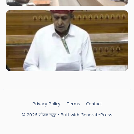
लो
में 
आद
क्
को
ऑप
सो
घो
सा
लुम
चौ
नि
का
लौ
की
मां
Privacy Policy
Terms
Contact
© 2026 सोजत न्यूज़
• Built with
GeneratePress