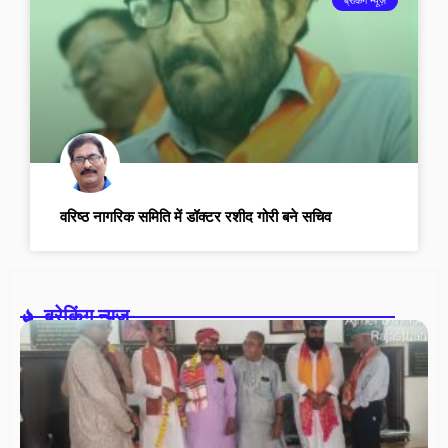
वरिष्ठ नागरिक समिति में डॉक्टर रशीद गोरी बने सचिव
ब्रेकिंग न्यूज़-
आ
इं
सैन
स
(र
पश
रा
का