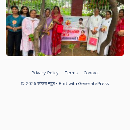
आच
बा
ऋष
जन
पर
पौ
का
आ
Privacy Policy
Terms
Contact
© 2026 सोजत न्यूज़
• Built with
GeneratePress