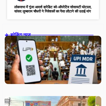
लोकसभा में गूंजा आदर्श क्रेडिट को-ऑपरेटिव सोसायटी घोटाला,
सांसद लुम्बाराम चौधरी ने निवेशकों का पैसा लौटाने की उठाई मांग
ब्रेकिंग न्यूज़-
U
ट्र
आम
के
रहे
मुफ
व्य
पर
सक
M
शुल
मंत
सं
स्
स्प
सा
सं
स