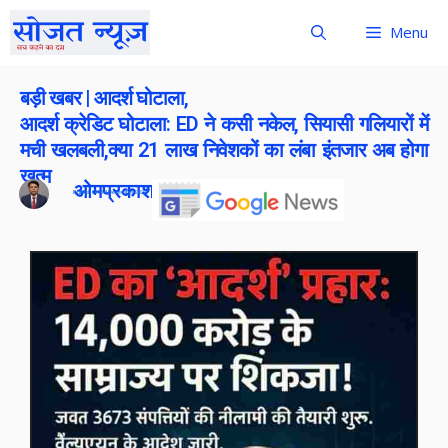
Menu
बड़ी खबर | आदर्श घोटाला,
आदर्श क्रेडिट घोटाला: ED ने कसी नकेल, सियासी गलियारों में
मची खलबली,क्या 21 लाख निवेशकों का लंबा इंतजार अब होगा
खत्म
ओमप्रकाश बोराना
Publish On:
14 December 2025