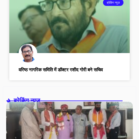
ब्रेकिंग न्यूज़
वरिष्ठ नागरिक समिति में डॉक्टर रशीद गोरी बने सचिव
ब्रेकिंग न्यूज़-
आ
इं
सैन
स
(र
पश
रा