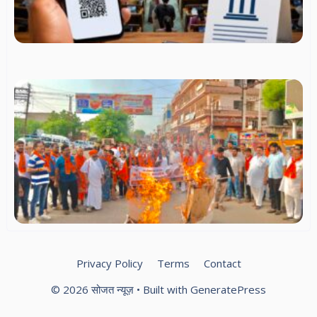
M
शुल
मंत
सं
स्
स्प
सा
सं
स
धर्
सम
में
हिन्
पर
बज
दल
वि
प्र
Privacy Policy
Terms
Contact
© 2026 सोजत न्यूज़
• Built with
GeneratePress