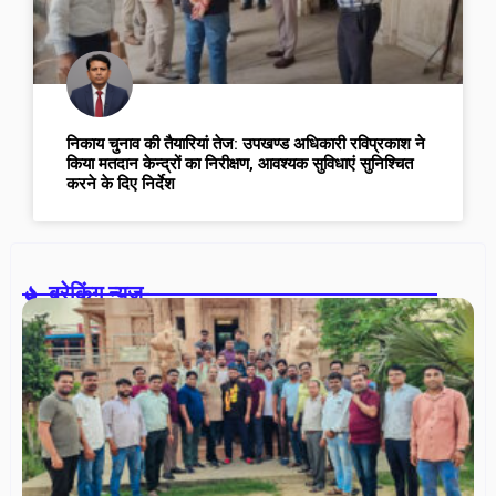
निकाय चुनाव की तैयारियां तेज: उपखण्ड अधिकारी रविप्रकाश ने
किया मतदान केन्द्रों का निरीक्षण, आवश्यक सुविधाएं सुनिश्चित
करने के दिए निर्देश
ब्रेकिंग न्यूज़-
स
त
फो
एस
के
संप
रा
कु
निर
अध्
गए