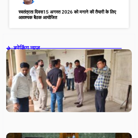
स्वतंत्रता दिवस15 अगस्त 2026 को मनाने की तैयारी के लिए
आवश्यक बैठक आयोजित
ब्रेकिंग न्यूज़-
नि
चु
तैय
ते
उप
अध
रव
ने
मत
केन
निर
आ
सुव
सु
कर
दिए
U