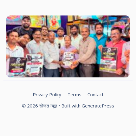
की
मां
विश
फो
दि
सम
ले
फो
एस
का
दौर
फो
को
आम
Privacy Policy
Terms
Contact
© 2026 सोजत न्यूज़
• Built with
GeneratePress