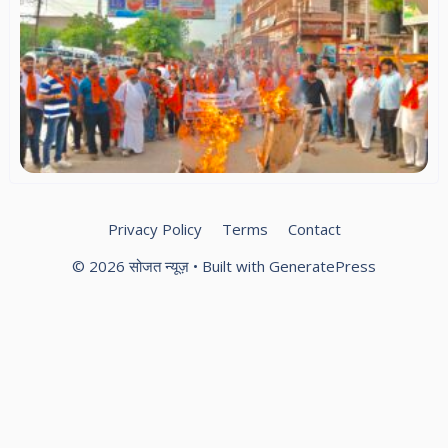
स
धर्
सम
में
हिन्
पर
बज
दल
वि
प्र
Privacy Policy
Terms
Contact
© 2026 सोजत न्यूज़
• Built with
GeneratePress