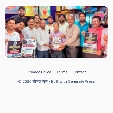
मां
विश
फो
दि
सम
ले
फो
एस
का
दौर
फो
को
आम
Privacy Policy
Terms
Contact
© 2026 सोजत न्यूज़
• Built with
GeneratePress