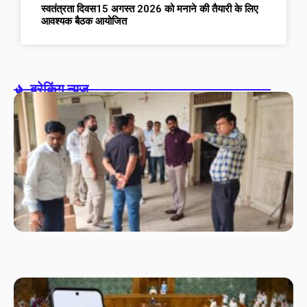
स्वतंत्रता दिवस15 अगस्त 2026 को मनाने की तैयारी के लिए
आवश्यक बैठक आयोजित
ब्रेकिंग न्यूज़-
नि
चु
तैय
ते
उप
अध
रव
ने
मत
केन
निर
आ
सुव
सु
कर
दिए
U
ट्र
आम