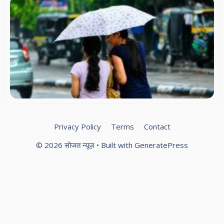
रा
मे
25
में
बा
चे
5 ज
ऑर
अल
Privacy Policy
Terms
Contact
© 2026 सोजत न्यूज़
• Built with
GeneratePress