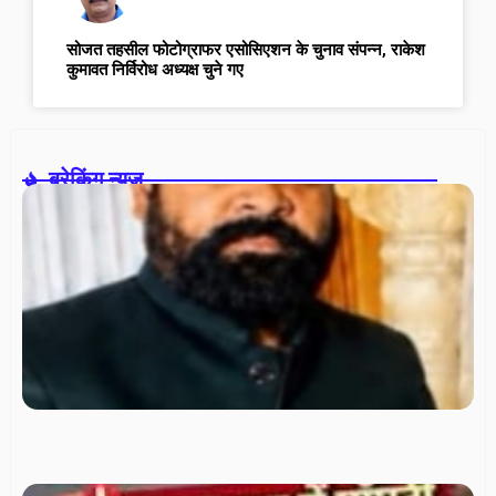
सोजत तहसील फोटोग्राफर एसोसिएशन के चुनाव संपन्न, राकेश
कुमावत निर्विरोध अध्यक्ष चुने गए
ब्रेकिंग न्यूज़-
स
पा
ने
हा
16
दर
हा
का
दुर
सो
भो
सं
रा
देव
मौ
घा
रा