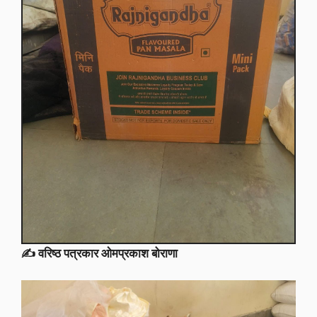
✍️ वरिष्ठ पत्रकार ओमप्रकाश बोराणा