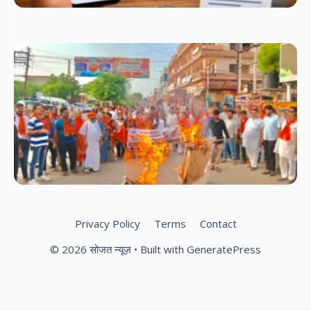
सं
स्
स्प
सा
सं
स
धर्
सम
में
हिन्
पर
बज
दल
वि
प्र
Privacy Policy
Terms
Contact
© 2026 सोजत न्यूज़
• Built with
GeneratePress