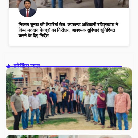
निकाय चुनाव की तैयारियां तेज: उपखण्ड अधिकारी रविप्रकाश ने
किया मतदान केन्द्रों का निरीक्षण, आवश्यक सुविधाएं सुनिश्चित
करने के दिए निर्देश
ब्रेकिंग न्यूज़-
स
त
फो
एस
के
संप
रा
कु
निर
अध्
गए
थर्