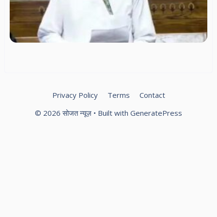
घो
सा
लुम
चौ
नि
का
लौ
की
मां
Privacy Policy
Terms
Contact
© 2026 सोजत न्यूज़
• Built with
GeneratePress