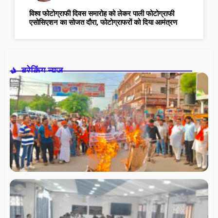
विश्व फोटोग्राफी दिवस समारोह को लेकर पाली फोटोग्राफी
एसोसिएशन का सोजत दौरा, फोटोग्राफरों को दिया आमंत्रण
ब्रेकिंग न्यूज़-
सा
सं
स
धर्
सम
में
हिन्
पर
बज
दल
वि
प्र
स्
दि
अग
2
को