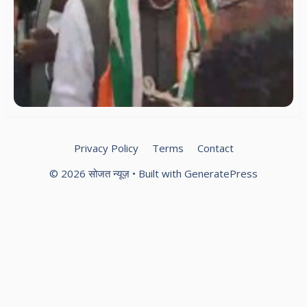
अ
गह
भव
स्
कार
ने
‘फ
गह
सर
गूं
Privacy Policy
Terms
Contact
© 2026 सोजत न्यूज़
• Built with
GeneratePress