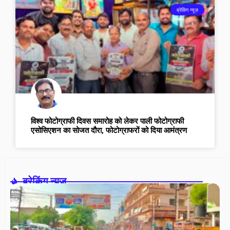
ब्रेकिंग न्यूज़
विश्व फोटोग्राफी दिवस समारोह को लेकर पाली फोटोग्राफी
एसोसिएशन का सोजत दौरा, फोटोग्राफरों को दिया आमंत्रण
ब्रेकिंग न्यूज़-
सा
सं
स
धर्
सम
में