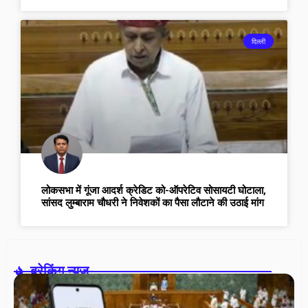
दिल्ली
लोकसभा में गूंजा आदर्श क्रेडिट को-ऑपरेटिव सोसायटी घोटाला,
सांसद लुम्बाराम चौधरी ने निवेशकों का पैसा लौटाने की उठाई मांग
ब्रेकिंग न्यूज़-
U
ट्र
आम