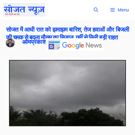
Menu
सोजत में आधी रात को झमाझम बारिश, तेज हवाओं और बिजली
की चमक से बदला मौसम का मिजाज, गर्मी से मिली बड़ी राहत
ओमप्रकाश बोराना
Publish On:
30 May 2026