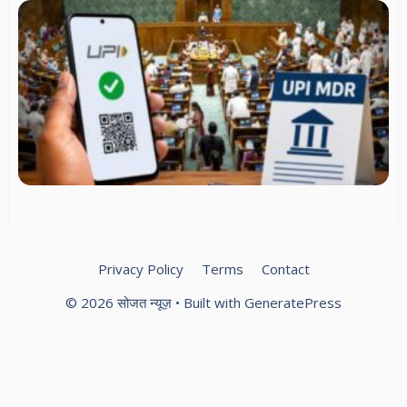
U
ट्र
आम
के
रहे
मुफ
व्य
पर
सक
M
शुल
मंत
सं
स्
स्प
Privacy Policy
Terms
Contact
© 2026 सोजत न्यूज़
• Built with
GeneratePress