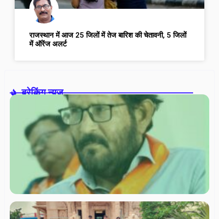
राजस्थान में आज 25 जिलों में तेज बारिश की चेतावनी, 5 जिलों
में ऑरेंज अलर्ट
ब्रेकिंग न्यूज़-
वरि
ना
सम
में
डॉ
रश
गोर
सच
स
त