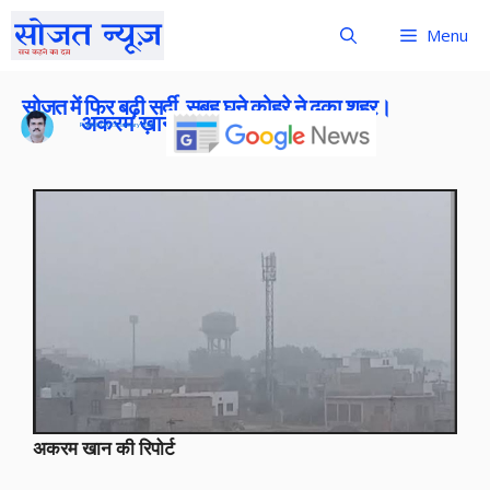
Menu
सोजत में फिर बढ़ी सर्दी, सुबह घने कोहरे ने ढका शहर।
अकरम ख़ान
Publish On:
23 January 2026
अकरम खान की रिपोर्ट