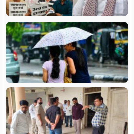
प्
को
सर
भर
रा
मे
25
में
बा
चे
5 ज
ऑर
अल
नि
चु
तैय
ते
उप
अध
रव
ने
मत
केन