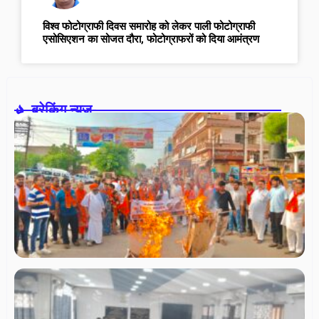
विश्व फोटोग्राफी दिवस समारोह को लेकर पाली फोटोग्राफी
एसोसिएशन का सोजत दौरा, फोटोग्राफरों को दिया आमंत्रण
ब्रेकिंग न्यूज़-
सा
सं
स
धर्
सम
में
हिन्
पर
बज
दल
वि
प्र
स्
दि
अग
2