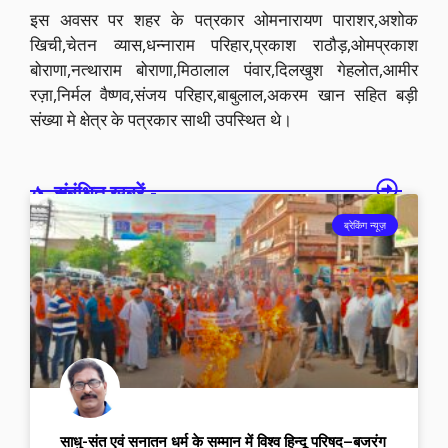
इस अवसर पर शहर के पत्रकार ओमनारायण पाराशर,अशोक
खिची,चेतन व्यास,धन्नाराम परिहार,प्रकाश राठौड़,ओमप्रकाश
बोराणा,नत्थाराम बोराणा,मिठालाल पंवार,दिलखुश गेहलोत,आमीर
रज़ा,निर्मल वैष्णव,संजय परिहार,बाबुलाल,अकरम खान सहित बड़ी
संख्या मे क्षेत्र के पत्रकार साथी उपस्थित थे।
संबंधित खबरें -
ब्रेकिंग न्यूज़
साधु-संत एवं सनातन धर्म के सम्मान में विश्व हिन्दू परिषद–बजरंग