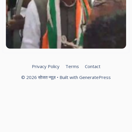
मुख
अ
गह
भव
स्
कार
ने
‘फ
गह
सर
गूं
Privacy Policy
Terms
Contact
© 2026 सोजत न्यूज़
• Built with
GeneratePress