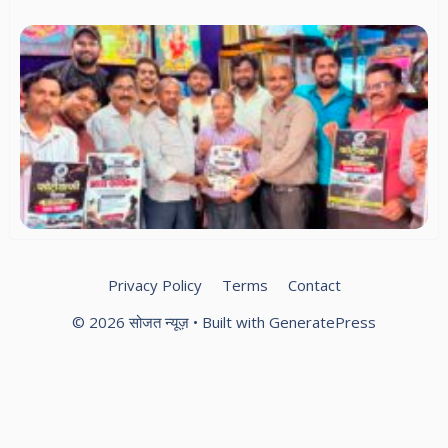
मां
विश
फो
दि
सम
ले
फो
एस
का
दौर
फो
को
आम
Privacy Policy
Terms
Contact
© 2026 सोजत न्यूज़
• Built with
GeneratePress