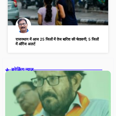
राजस्थान में आज 25 जिलों में तेज बारिश की चेतावनी, 5 जिलों
में ऑरेंज अलर्ट
ब्रेकिंग न्यूज़-
वरि
ना
सम
में
डॉ
रश
गोर
सच