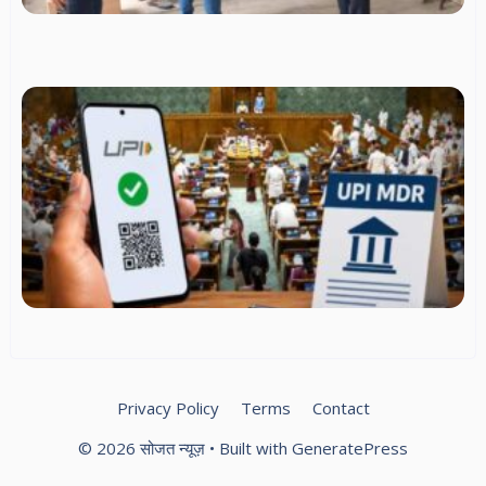
सुव
सु
कर
दिए
U
ट्र
आम
के
रहे
मुफ
व्य
पर
सक
M
शुल
मंत
सं
स्
स्प
Privacy Policy
Terms
Contact
© 2026 सोजत न्यूज़
• Built with
GeneratePress