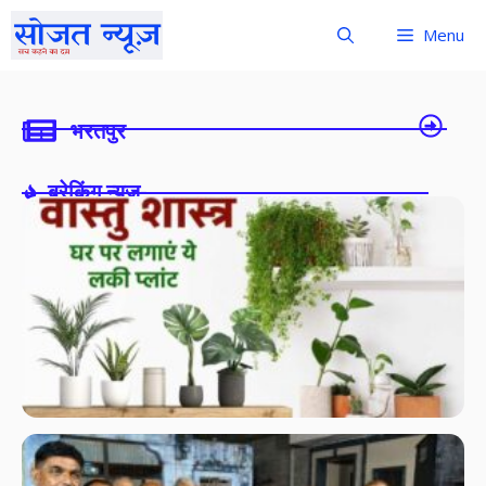
Menu
भरतपुर
ब्रेकिंग न्यूज़-
वास
अन
लगा
पौध
आए
सु
सम
सक
ऊर
स
नरस
को