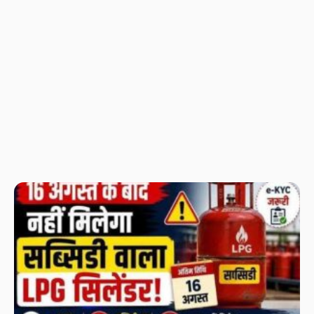
ठि
शा
दब
बन
प्र
की
दी 
श
सू
में
ट्र
ले
फें
आर
गि
उप
के
जर
खब
अग
करा
L
के
नही
हो
सब
और