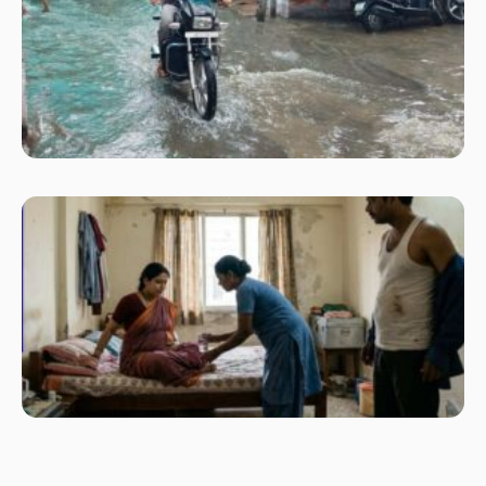
बा
उम
मि
रा
कि
के
चेह
पर
लौ
मु
रात
सा
की
दिन
प्रे
पत
दे
शा
दब
बन
नि
दी
नौ
को
ऐस
लग
ला