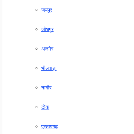
जयपुर
जोधपुर
अजमेर
भीलवाड़ा
नागौर
टोंक
प्रतापगढ़