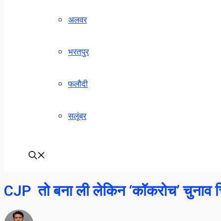
अलवर
भरतपुर
फलौदी
सलूंबर
CJP तो बना ली लेकिन ‘कॉकरोच’ चुनाव चि