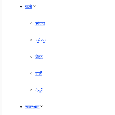
पाली
सोजत
सुमेरपुर
रोहट
बाली
देसूरी
राजस्थान