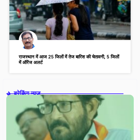
राजस्थान में आज 25 जिलों में तेज बारिश की चेतावनी, 5 जिलों
में ऑरेंज अलर्ट
ब्रेकिंग न्यूज़-
वरि
ना
सम
में
डॉ
रश
गोर
सच