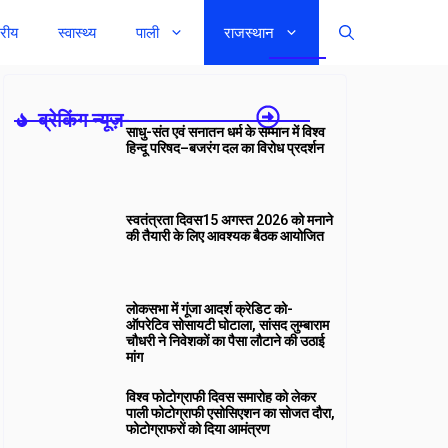
्रीय
स्वास्थ्य
पाली
राजस्थान
ब्रेकिंग न्यूज़-
साधु-संत एवं सनातन धर्म के सम्मान में विश्व
हिन्दू परिषद–बजरंग दल का विरोध प्रदर्शन
स्वतंत्रता दिवस15 अगस्त 2026 को मनाने
की तैयारी के लिए आवश्यक बैठक आयोजित
लोकसभा में गूंजा आदर्श क्रेडिट को-
ऑपरेटिव सोसायटी घोटाला, सांसद लुम्बाराम
चौधरी ने निवेशकों का पैसा लौटाने की उठाई
मांग
विश्व फोटोग्राफी दिवस समारोह को लेकर
पाली फोटोग्राफी एसोसिएशन का सोजत दौरा,
फोटोग्राफरों को दिया आमंत्रण