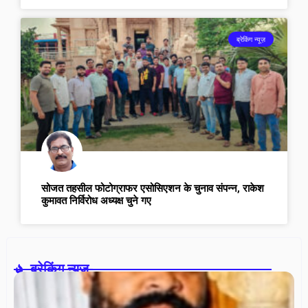
ब्रेकिंग न्यूज़
सोजत तहसील फोटोग्राफर एसोसिएशन के चुनाव संपन्न, राकेश
कुमावत निर्विरोध अध्यक्ष चुने गए
ब्रेकिंग न्यूज़-
स
पा
ने