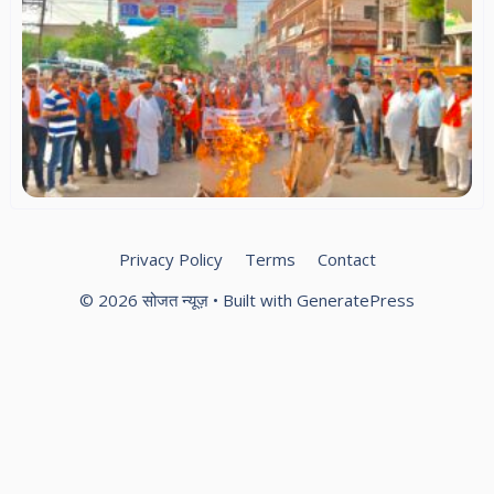
स
धर्
सम
में
हिन्
पर
बज
दल
वि
प्र
Privacy Policy
Terms
Contact
© 2026 सोजत न्यूज़
• Built with
GeneratePress