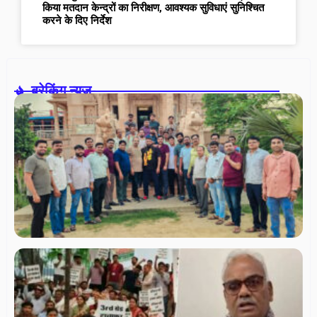
किया मतदान केन्द्रों का निरीक्षण, आवश्यक सुविधाएं सुनिश्चित
करने के दिए निर्देश
ब्रेकिंग न्यूज़-
स
त
फो
एस
के
संप
रा
कु
निर
अध्
गए
थर्
शिक
शिक
से
सक
वार