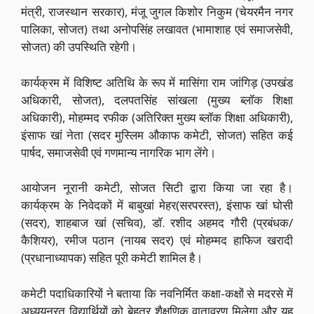
मंत्री, राजस्थान सरकार), मंजू जुगल किशोर निकुम (चेयरमैन नगर
पालिका, सोजत) तथा अनोपसिंह लखावत (भामाशाह एवं समाजसेवी,
सोजत) की उपस्थिति रहेगी।
कार्यक्रम में विशिष्ट अतिथि के रूप में मासिंगा राम जांगिड़ (उपखंड
अधिकारी, सोजत), दलपतसिंह सांखला (मुख्य ब्लॉक शिक्षा
अधिकारी), मोहम्मद रफीक (अतिरिक्त मुख्य ब्लॉक शिक्षा अधिकारी),
इंसाफ खां नेता (सदर मुस्लिम औकाफ कमेटी, सोजत) सहित कई
पार्षद, समाजसेवी एवं गणमान्य नागरिक भाग लेंगे।
आयोजन नूरानी कमेटी, सोजत सिटी द्वारा किया जा रहा है।
कार्यक्रम के निवेदकों में बाबुखां मेहर(सरपरस्त), इंसाफ खां घोसी
(सदर), शाहबाज खां (सचिव), डॉ. रशीद अहमद गौरी (प्रबंधक/
कैशियर), रमीज पठान (नायब सदर) एवं मोहम्मद हाफिज खरादी
(प्रधानाध्यापक) सहित पूरी कमेटी शामिल है।
कमेटी पदाधिकारियों ने बताया कि नवनिर्मित कक्षा-कक्षों से मदरसे में
अध्ययनरत विद्यार्थियों को बेहतर शैक्षणिक वातावरण मिलेगा और यह