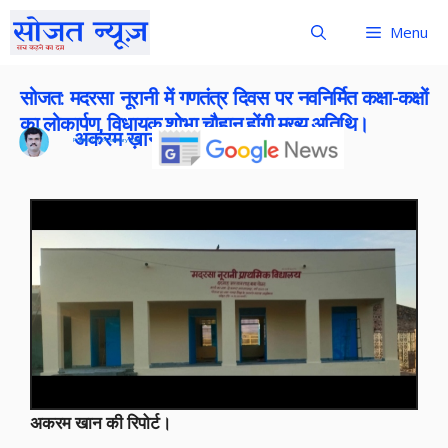
Menu
सोजत: मदरसा नूरानी में गणतंत्र दिवस पर नवनिर्मित कक्षा-कक्षों
का लोकार्पण, विधायक शोभा चौहान होंगी मुख्य अतिथि।
अकरम ख़ान
Publish On:
24 January 2026
अकरम खान की रिपोर्ट।