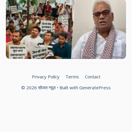
थर्
शिक
शिक
से
सक
वार
ट्
पॉ
औ
प्
को
सर
भर
Privacy Policy
Terms
Contact
© 2026 सोजत न्यूज़
• Built with
GeneratePress