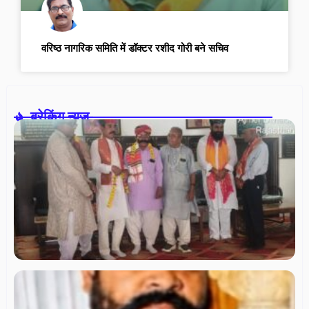
वरिष्ठ नागरिक समिति में डॉक्टर रशीद गोरी बने सचिव
ब्रेकिंग न्यूज़-
आ
इं
सैन
स
(र
पश
रा
का
उपा
ता
टा
स
पा
ने