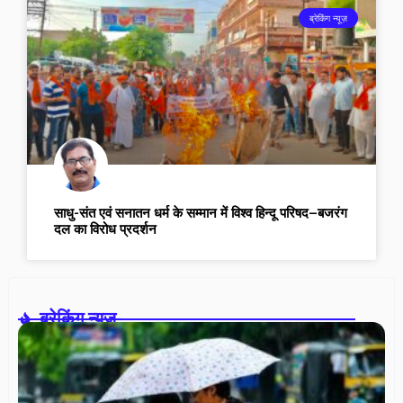
ब्रेकिंग न्यूज़
साधु-संत एवं सनातन धर्म के सम्मान में विश्व हिन्दू परिषद–बजरंग
दल का विरोध प्रदर्शन
ब्रेकिंग न्यूज़-
रा
मे
25
में
बा
चे