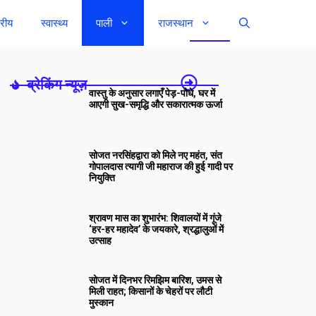
्रीय
स्वास्थ्य
पाली
राजस्थान
ब्रेकिंग न्यूज़-
वास्तु के अनुसार लगाएँ पेड़-पौधे, घर में
आएगी सुख-समृद्धि और सकारात्मक ऊर्जा
सोजत नरसिंहद्वारा को मिले नए महंत, संत
गोपालदास त्यागी जी महाराज की हुई गादी पर
नियुक्ति
श्रावण मास का शुभारंभ: शिवालयों में गूंजे
‘हर-हर महादेव’ के जयकारे, श्रद्धालुओं में
उत्साह
सोजत में दिनभर रिमझिम बारिश, उमस से
मिली राहत; किसानों के चेहरों पर लौटी
मुस्कान