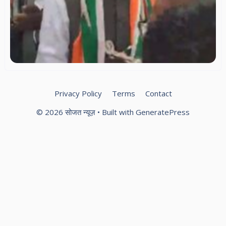
भव
स्
कार
ने
‘फ
गह
सर
गूं
Privacy Policy
Terms
Contact
© 2026 सोजत न्यूज़
• Built with
GeneratePress