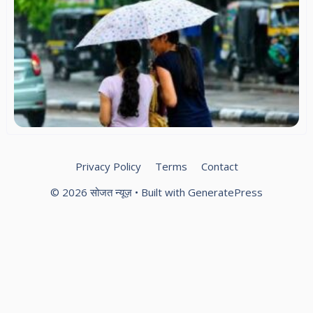
मे
25
में
बा
चे
5 ज
ऑर
अल
Privacy Policy
Terms
Contact
© 2026 सोजत न्यूज़
• Built with
GeneratePress