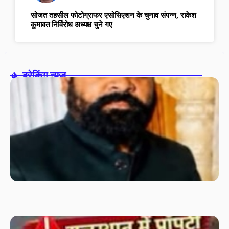
सोजत तहसील फोटोग्राफर एसोसिएशन के चुनाव संपन्न, राकेश
कुमावत निर्विरोध अध्यक्ष चुने गए
ब्रेकिंग न्यूज़-
स
पा
ने
हा
16
दर
हा
का
दुर
सो
भो
सं
रा
देव
मौ
घा
रा
मे